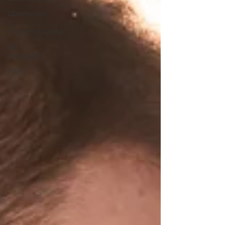
Commercial-
&
Produktfotografie
Akt
Fotografie
Paar