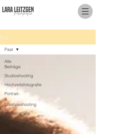
Blog
Paar
Alle
Beiträge
Studioshooting
Hochzeitsfotografie
Portrait-
&
Lifestyleshooting
Tierfotografie
Familien-
&
Babyfotografie