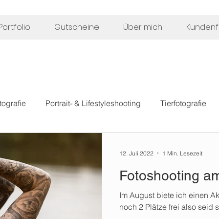
Portfolio
Gutscheine
Über mich
Kunden
tografie
Portrait- & Lifestyleshooting
Tierfotografie
ografie
Paar
12. Juli 2022
1 Min. Lesezeit
Fotoshooting a
Im August biete ich einen A
noch 2 Plätze frei also seid 