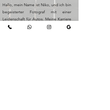
Hallo, mein Name ist Niko, und ich bin
begeisterter Fotograf mit einer
Leidenschaft für Autos. Meine Karriere
begann 2016, als ich meine Liebe zur
Fotografie und zur automobilen Welt
kombinierte. Seitdem habe ich es mir
zur Aufgabe gemacht, die Schönheit
und Eleganz von Autos in meinen
Aufnahmen einzufangen. Ich glaube
fest daran, dass jedes Fahrzeug eine
eigene Geschichte erzählt - sei es
durch seine Form, seine Details oder
seine Leistung. Mein Ziel als Fotograf
ist es, diese Geschichten in Bildern
zum Leben zu erwecken.